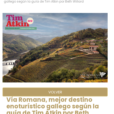
gallego según la guía de Tim Atkin por Beth Willard
VOLVER
Vía Romana, mejor destino
enoturístico gallego según la
guía de Tim Atkin por Beth