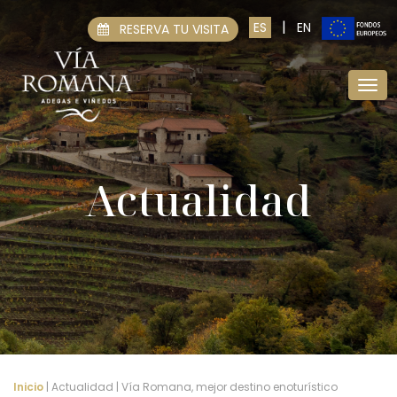
|
ES
EN
RESERVA TU VISITA
Actualidad
Inicio
| Actualidad | Vía Romana, mejor destino enoturístico