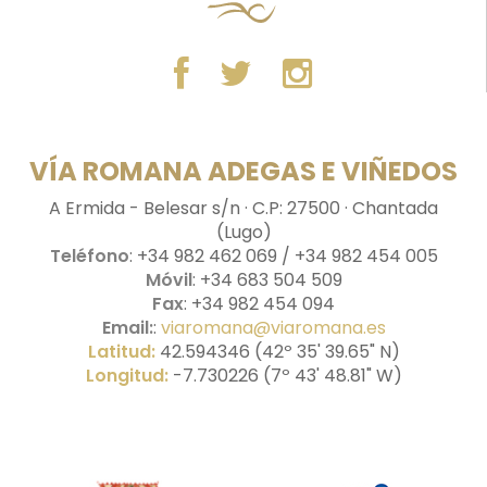
VÍA ROMANA ADEGAS E VIÑEDOS
A Ermida - Belesar s/n · C.P: 27500 · Chantada
(Lugo)
Teléfono
: +34 982 462 069 / +34 982 454 005
Móvil
: +34 683 504 509
Fax
: +34 982 454 094
Email:
:
viaromana@viaromana.es
Latitud:
42.594346 (42º 35' 39.65" N)
Longitud:
-7.730226 (7º 43' 48.81" W)